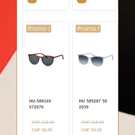
CHF 59.00.
est :
est :
CHF 119.00.
CHF 50.00.
CHF 50.00.
Promo !
Promo !
HU-588160
HU 585287 50
572070
2039
Le
Le
CHF
119.00
CHF
119.00
Le
prix
Le
prix
CHF
50.00
CHF
50.00