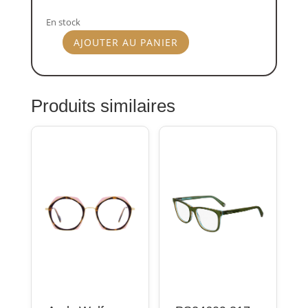
En stock
AJOUTER AU PANIER
quantité
de
Talla
VELO
Produits similaires
9015