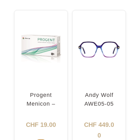
Progent
Andy Wolf
Menicon –
AWE05-05
nettoyant
5416
intensif
CHF
19.00
CHF
449.0
0