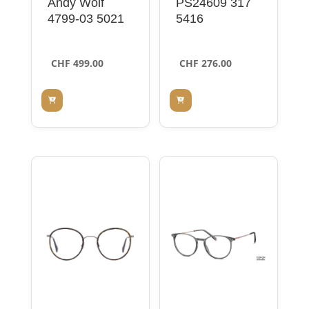
Andy Wolf
PS24609 317
4799-03 5021
5416
CHF
499.00
CHF
276.00