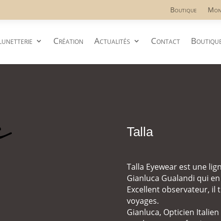
Boutique
Mon
lunetterie
Création
Actualités
Contact
Boutiqu
Talla
Talla Eyewear est une li
Gianluca Gualandi qui en 
Excellent observateur, il 
voyages.
Gianluca, Opticien Italie