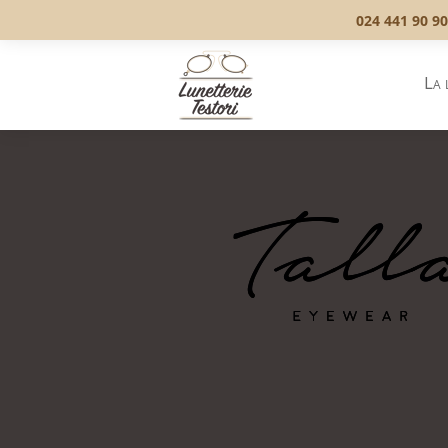
024 441 90 90
La 