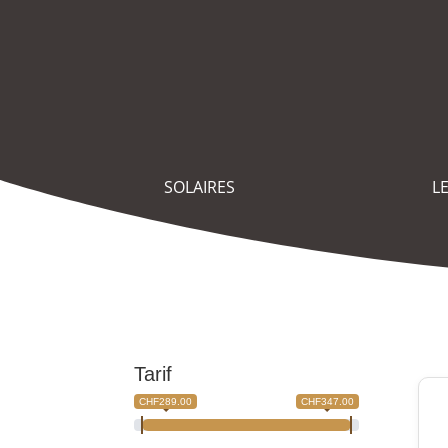
SOLAIRES
L
Tarif
CHF289.00
CHF347.00