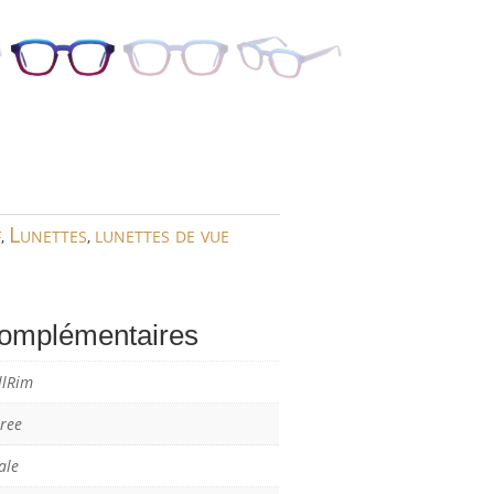
f
Lunettes
lunettes de vue
,
,
complémentaires
llRim
ree
ale