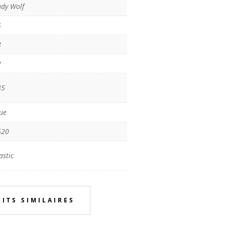
dy Wolf
5
8
2
45
ue
620
astic
ITS SIMILAIRES