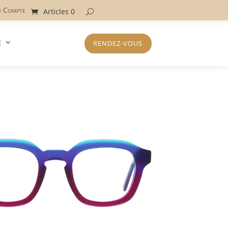
 Compte
Articles 0
e
RENDEZ-VOUS