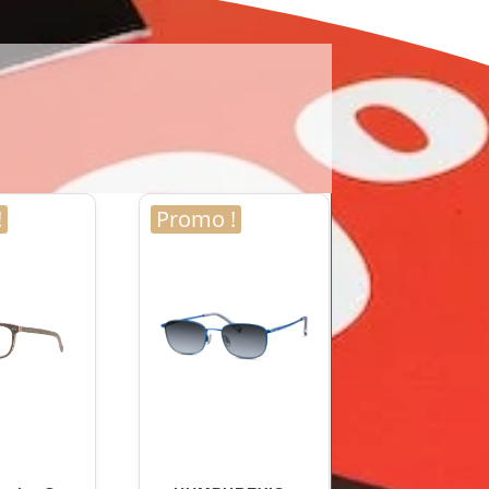
!
Promo !