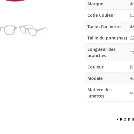
Marque
An
Code Couleur
0
Taille d'un verre
4
Taille du pont (nez)
2
Longueur des
1
branches
Couleur
Bl
Modèle
4
Matière des
pl
lunettes
PRODU