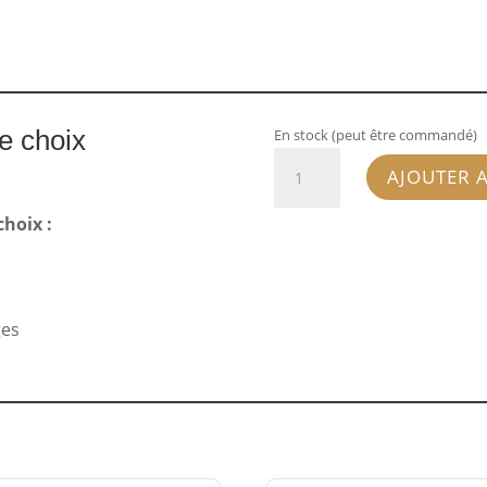
re choix
En stock (peut être commandé)
quantité
AJOUTER 
de
Andy
choix :
Wolf
4620-
05
4822
ges