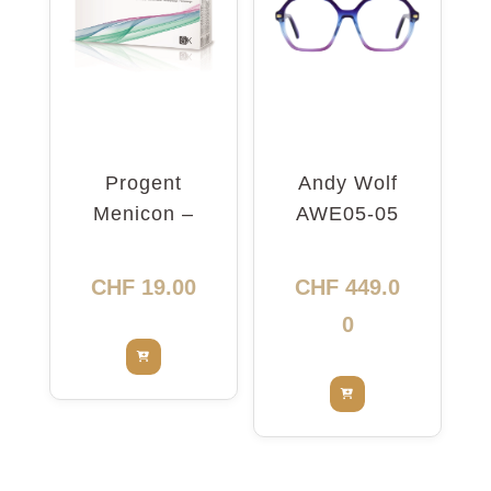
Progent
Andy Wolf
Menicon –
AWE05-05
nettoyant
5416
intensif
CHF
19.00
CHF
449.0
0