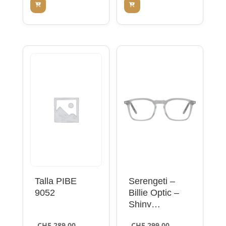
Talla PIBE
Serengeti –
9052
Billie Optic –
Shiny
Transparent
CHF
289.00
CHF
299.00