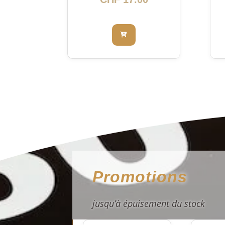
Promotions
jusqu’à épuisement du stock