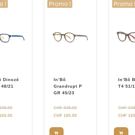
 !
Promo !
Promo 
ô Dinozé
In’Bô
In’Bô 
 48/21
Grandrupt P
T4 51/
GR 45/23
Le
Le
349.00
CHF
349.00
CHF
349
prix
Le
prix
Le
165.00
CHF
165.00
CHF
165
initial
prix
initial
prix
était :
actuel
était :
actuel