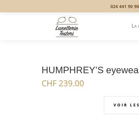
024 441 90 90
La 
HUMPHREY’S eyewear 
CHF
239.00
VOIR LE