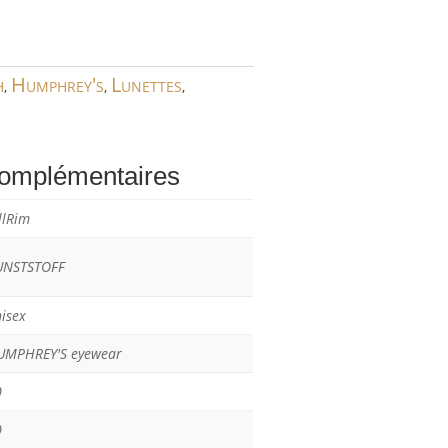
h
Humphrey's
Lunettes
,
,
,
complémentaires
llRim
UNSTSTOFF
isex
UMPHREY'S eyewear
0
0