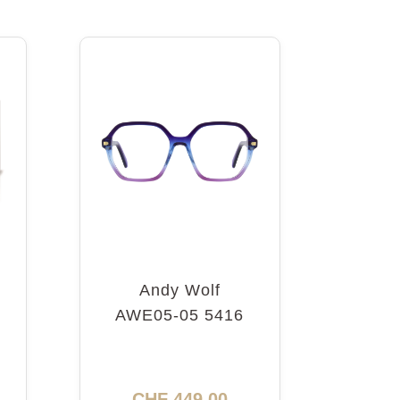
Andy Wolf
AWE05-05 5416
CHF
449.00