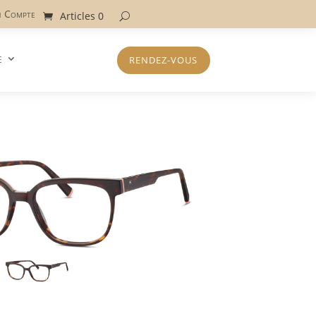
 Compte
Articles 0
e
RENDEZ-VOUS