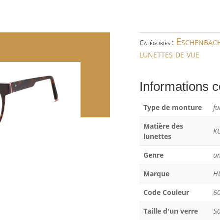
Eschenbac
Catégories :
lunettes de vue
Informations 
Type de monture
fu
Matière des
K
lunettes
Genre
un
Marque
H
Code Couleur
6
Taille d'un verre
5