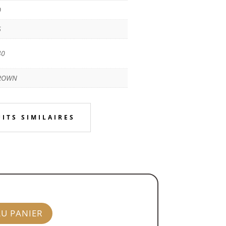
0
6
40
ROWN
ITS SIMILAIRES
AU PANIER