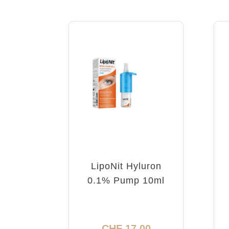
LipoNit Hyluron
0.1% Pump 10ml
CHF
17.00