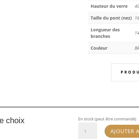
Hauteur du verre
4
Taille du pont (nez)
1
Longueur des
1
branches
Couleur
B
PRODU
re choix
En stock (peut être commandé)
quantité
AJOUTER 
de