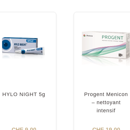
HYLO NIGHT 5g
Progent Menicon
– nettoyant
intensif
CHF
9.00
CHF
19.00