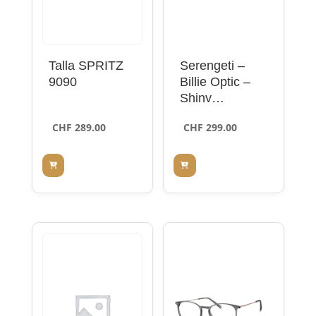
Talla SPRITZ
Serengeti –
9090
Billie Optic –
Shiny
Transparent
CHF
289.00
CHF
299.00
Grey