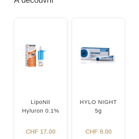
À découvrir
LipoNit
HYLO NIGHT
Hyluron 0.1%
5g
Pump 10ml
CHF
17.00
CHF
9.00