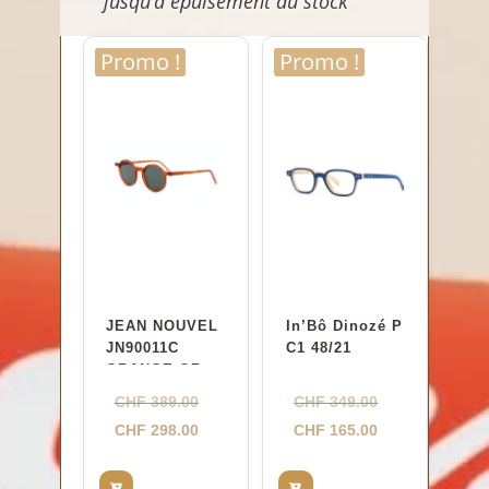
jusqu’à épuisement du stock
Promo !
Promo !
JEAN NOUVEL
In’Bô Dinozé P
JN90011C
C1 48/21
ORANGE.ORAN
GE 47-23
Le
Le
CHF
389.00
CHF
349.00
prix
Le
prix
Le
CHF
298.00
CHF
165.00
initial
prix
initial
prix
était :
actuel
était :
actuel