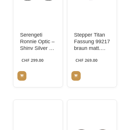
Serengeti
Stepper Titan
Ronnie Optic –
Fassung 99217
Shiny Silver –
braun matt,
Shiny Black
Randlos
CHF
299.00
CHF
269.00
Windsor