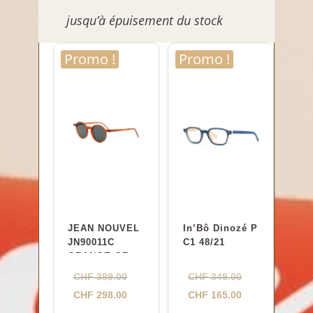
jusqu’à épuisement du stock
Promo !
Promo !
JEAN NOUVEL
In’Bô Dinozé P
JN90011C
C1 48/21
ORANGE.ORAN
GE 47-23
Le
Le
CHF
389.00
CHF
349.00
prix
Le
prix
Le
CHF
298.00
CHF
165.00
initial
prix
initial
prix