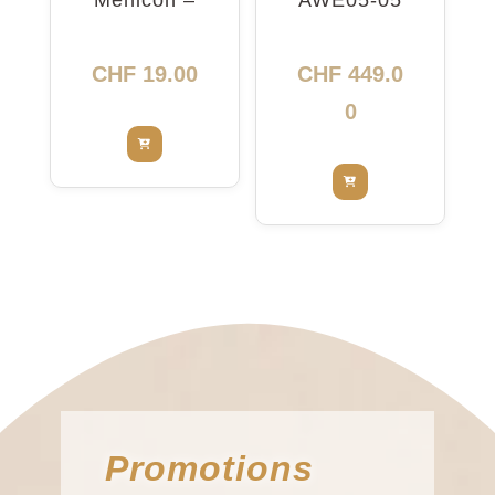
Menicon –
AWE05-05
nettoyant
5416
intensif
CHF
19.00
CHF
449.0
0
Promotions