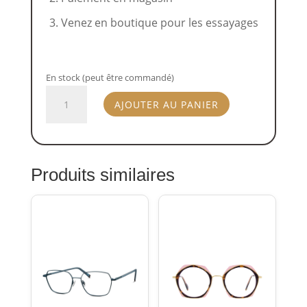
Venez en boutique pour les essayages
En stock (peut être commandé)
quantité
AJOUTER AU PANIER
de
Andy
Wolf
4787-
Produits similaires
03
5318