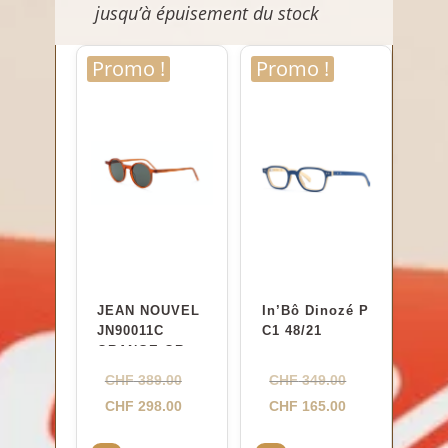
jusqu’à épuisement du stock
Promo !
Promo !
JEAN NOUVEL
In’Bô Dinozé P
JN90011C
C1 48/21
ORANGE.ORAN
GE 47-23
Le
Le
CHF
389.00
CHF
349.00
prix
Le
prix
Le
CHF
298.00
CHF
165.00
initial
prix
initial
prix