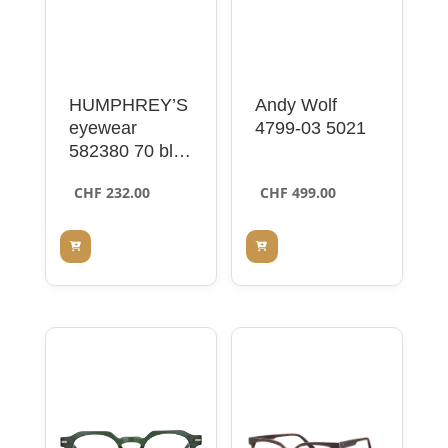
HUMPHREY’S
Andy Wolf
eyewear
4799-03 5021
582380 70 blue
53
CHF
232.00
CHF
499.00