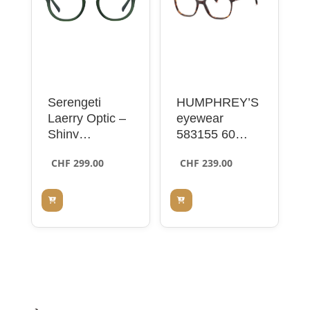
Serengeti
HUMPHREY’S
Laerry Optic –
eyewear
Shiny
583155 60
Transparent
brown 50
CHF
299.00
CHF
239.00
Olive Green