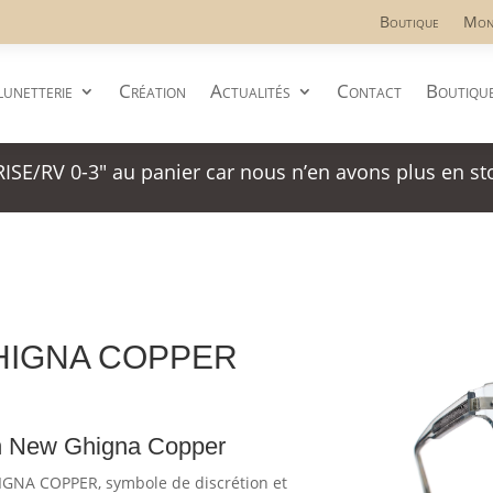
Boutique
Mon
lunetterie
Création
Actualités
Contact
Boutiqu
SE/RV 0-3" au panier car nous n’en avons plus en st
GHIGNA COPPER
on New Ghigna Copper
IGNA COPPER, symbole de discrétion et