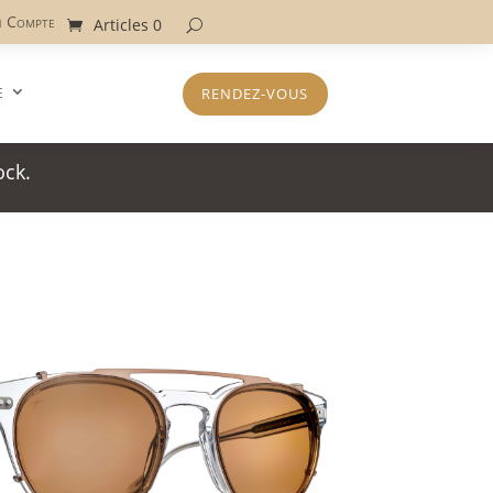
 Compte
Articles 0
e
RENDEZ-VOUS
ock.