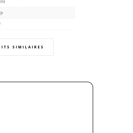
lla
ip
3
ITS SIMILAIRES