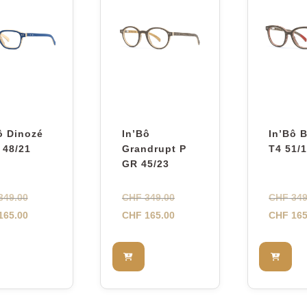
ô Dinozé
In’Bô
In’Bô 
 48/21
Grandrupt P
T4 51/
GR 45/23
Le
Le
349.00
CHF
349.00
CHF
349
prix
Le
prix
Le
165.00
CHF
165.00
CHF
165
initial
prix
initial
prix
était :
actuel
était :
actuel
CHF 349.00.
est :
CHF 349.00.
est :
CHF 165.00.
CHF 165.00.