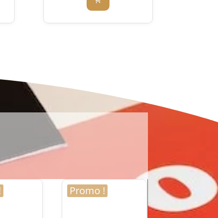
!
Promo !