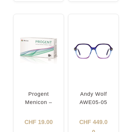
Progent
Andy Wolf
Menicon –
AWE05-05
nettoyant
5416
intensif
CHF
19.00
CHF
449.0