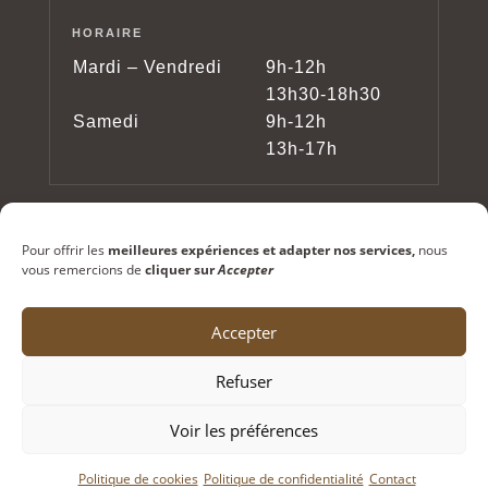
HORAIRE
Mardi – Vendredi
9h-12h
13h30-18h30
Samedi
9h-12h
13h-17h
Pour offrir les
meilleures expériences et adapter nos services,
nous
vous remercions de
cliquer sur
Accepter
Accepter
Copyright © 2024 – Lunetterie Testori – Tous
Refuser
droits réservés
Voir les préférences
Politique de cookies
Politique de confidentialité
Contact