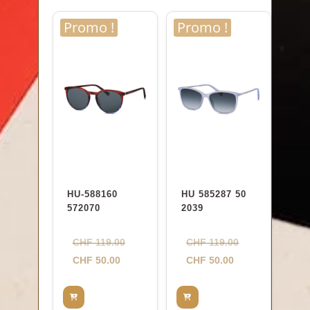
Promo !
Promo !
HU-588160
HU 585287 50
572070
2039
Le
Le
CHF
119.00
CHF
119.00
Le
prix
Le
prix
CHF
50.00
CHF
50.00
prix
initial
prix
initial
actuel
était :
actuel
était :