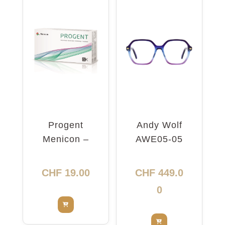
Progent
Andy Wolf
Menicon –
AWE05-05
nettoyant
5416
intensif
CHF
19.00
CHF
449.0
0