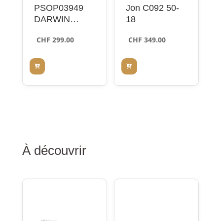
PSOP03949
Jon C092 50-
DARWIN
18
CRYSTAL
CHF
299.00
CHF
349.00
LIGHT GREEN
À découvrir