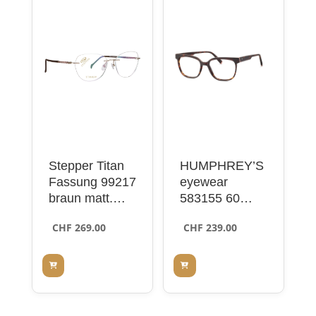
Stepper Titan
HUMPHREY’S
Fassung 99217
eyewear
braun matt,
583155 60
Randlos
brown 50
CHF
269.00
CHF
239.00