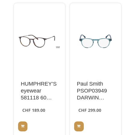
HUMPHREY’S
Paul Smith
eyewear
PSOP03949
581118 60
DARWIN
brown 49
CRYSTAL
CHF
189.00
CHF
299.00
LIGHT GREEN