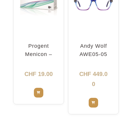
Progent
Andy Wolf
Menicon –
AWE05-05
nettoyant
5416
intensif
CHF
19.00
CHF
449.0
0