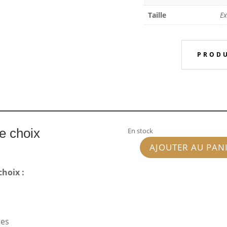
Taille
Ex
PRODU
re choix
En stock
AJOUTER AU PAN
quantité
de
choix :
Martin
&
Martin
Josef
ges
C279