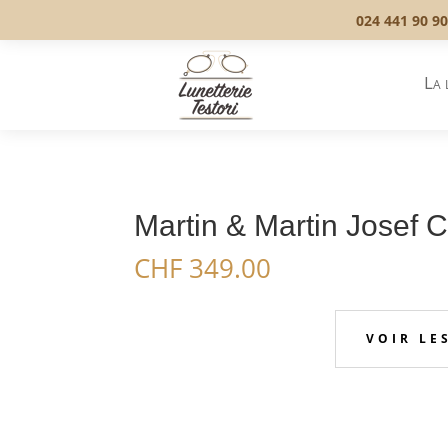
024 441 90 90
La 
Martin & Martin Josef 
CHF
349.00
VOIR LE