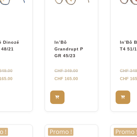
ô Dinozé
In’Bô
In’Bô 
 48/21
Grandrupt P
T4 51/
GR 45/23
Le
Le
349.00
CHF
349.00
CHF
349
prix
Le
prix
Le
165.00
CHF
165.00
CHF
165
initial
prix
initial
prix
était :
actuel
était :
actuel
CHF 349.00.
est :
CHF 349.00.
est :
CHF 165.00.
CHF 165.00.
 !
Promo !
Promo 