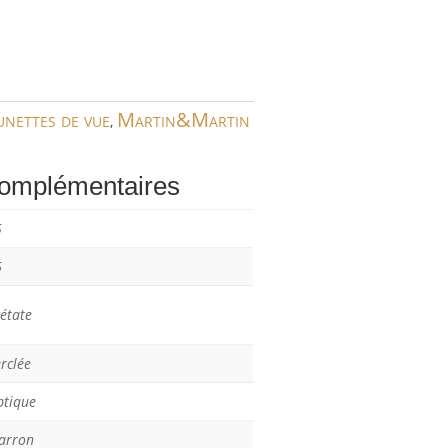
unettes de vue
Martin&Martin
,
complémentaires
5
6
étate
rclée
ptique
arron