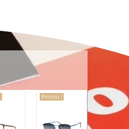
!
Promo !