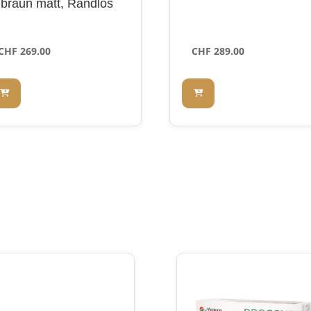
braun matt, Randlos
CHF
269.00
CHF
289.00