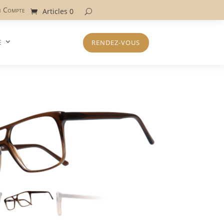
 Compte
Articles 0
e
RENDEZ-VOUS