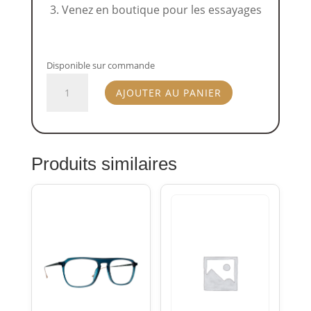
Venez en boutique pour les essayages
Disponible sur commande
quantité
AJOUTER AU PANIER
de
HUMPHREY'S
eyewear
582415
Produits similaires
70
blue
52