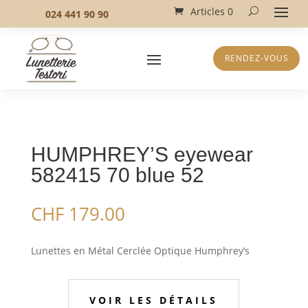
Articles 0
024 441 90 90
RENDEZ-VOUS
HUMPHREY’S eyewear
582415 70 blue 52
CHF
179.00
Lunettes en Métal Cerclée Optique Humphrey’s
VOIR LES DÉTAILS