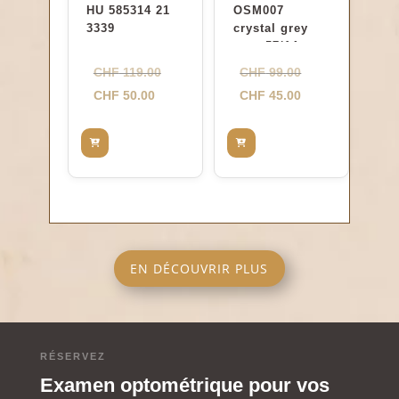
HU 585314 21
OSM007
3339
crystal grey
matt 57/14
Le
Le
CHF
119.00
CHF
99.00
Le
prix
prix
Le
CHF
50.00
CHF
45.00
prix
initial
initial
prix
actuel
était :
était :
actuel
est :
CHF 119.00.
CHF 99.00.
est :
CHF 50.00.
CHF 45.00.
EN DÉCOUVRIR PLUS
RÉSERVEZ
Examen optométrique pour vos