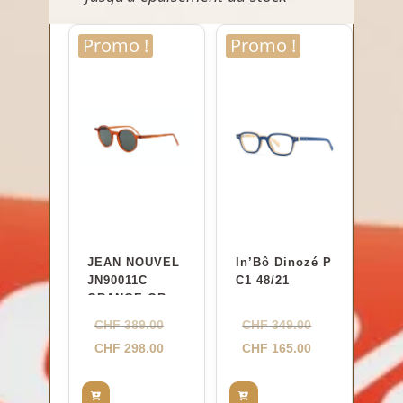
Promo !
Promo !
JEAN NOUVEL
In’Bô Dinozé P
JN90011C
C1 48/21
ORANGE.ORAN
GE 47-23
Le
Le
CHF
389.00
CHF
349.00
prix
Le
prix
Le
CHF
298.00
CHF
165.00
initial
prix
initial
prix
était :
actuel
était :
actuel