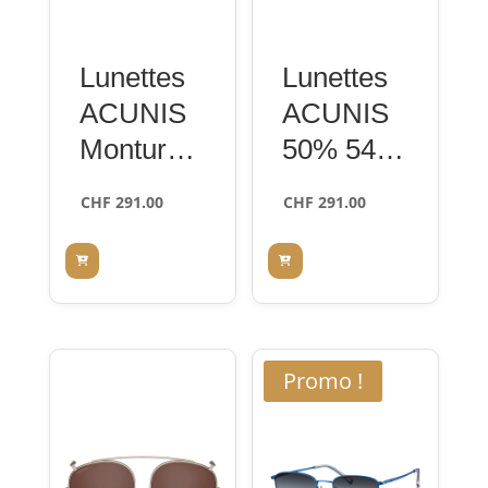
Lunettes
Lunettes
ACUNIS
ACUNIS
Monture
50% 54-
Pantos
18
CHF
291.00
CHF
291.00
75% 53-
Monture
20
Rectangul
aire
Promo !