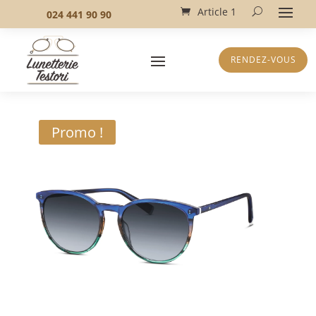
Article 1
024 441 90 90
RENDEZ-VOUS
Promo !