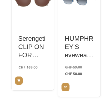
Serengeti
HUMPHR
CLIP ON
EY’S
FOR
eyewear
LAERRY
584048
Le
CHF
169.00
CHF
59.00
OPTIC
70 blue
prix
Le
CHF
50.00
Shiny
47
initial
prix
était :
actuel
Light Gold
CHF 59.00.
est :
Mineral
CHF 50.00.
Polarized