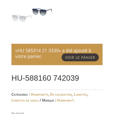
«HU 585314 21 3339» a été ajouté à
votre panier.
VOIR LE PANIER
HU-588160 742039
Catégories :
Humphrey's
,
En liquidation
,
Lunettes
,
Lunettes de soleil
Marque :
Humphrey's
En stock