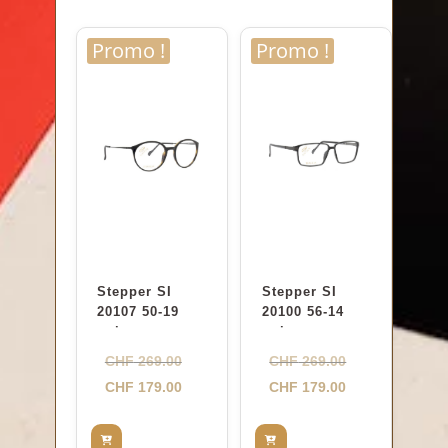
CHF 179.00.
CHF 179.00.
Promo !
Promo !
Stepper SI
Stepper SI
20107 50-19
20100 56-14
noir
noir
Le
Le
CHF
269.00
CHF
269.00
prix
Le
prix
Le
CHF
179.00
CHF
179.00
initial
prix
initial
prix
était :
actuel
était :
actuel