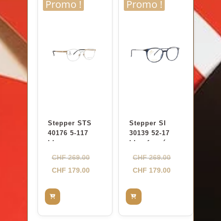
Promo !
Promo !
Stepper STS
Stepper SI
40176 5-117
30139 52-17
blanc
bleu foncé
Le
Le
CHF
269.00
CHF
269.00
prix
Le
prix
Le
CHF
179.00
CHF
179.00
initial
prix
initial
prix
était :
actuel
était :
actuel
CHF 269.00.
est :
CHF 269.00.
est :