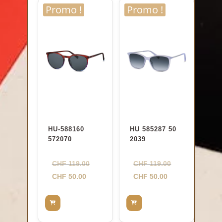
Promo !
Promo !
HU-588160
HU 585287 50
572070
2039
Le
Le
CHF
119.00
CHF
119.00
Le
prix
Le
prix
CHF
50.00
CHF
50.00
prix
initial
prix
initial
actuel
était :
actuel
était :
est :
CHF 119.00.
est :
CHF 119.00.