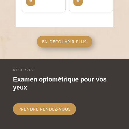
actuel
était :
était :
actuel
est :
CHF 119.00.
CHF 99.00.
est :
CHF 50.00.
CHF 45.00.
EN DÉCOUVRIR PLUS
RÉSERVEZ
Examen optométrique pour vos
yeux
PRENDRE RENDEZ-VOUS