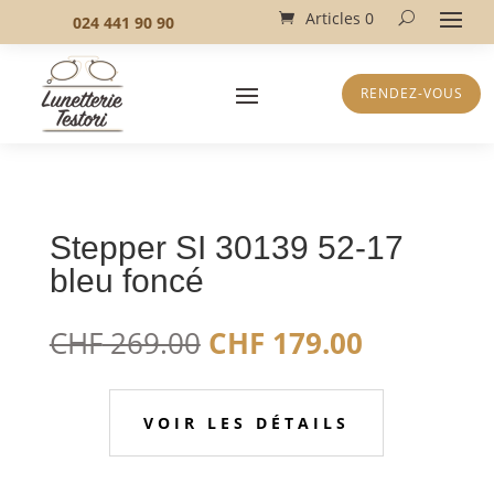
Articles 0
024 441 90 90
RENDEZ-VOUS
Stepper SI 30139 52-17
bleu foncé
Le
Le
CHF
269.00
CHF
179.00
prix
prix
initial
actuel
était :
est :
VOIR LES DÉTAILS
CHF 269.00.
CHF 179.0