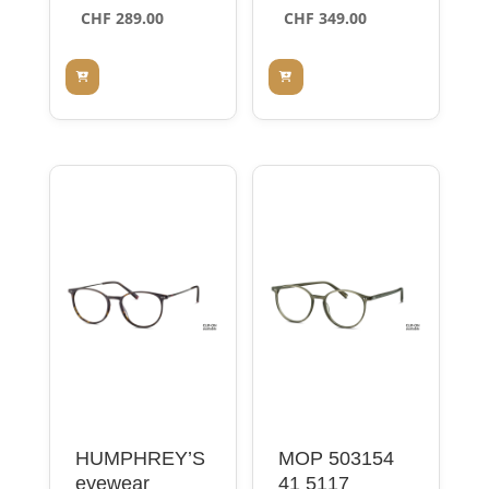
CHF
289.00
CHF
349.00
HUMPHREY’S
MOP 503154
eyewear
41 5117