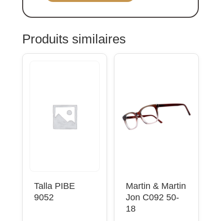
de
Stepper
SI
Produits similaires
30139
52-
17
bleu
foncé
Talla PIBE
Martin & Martin
9052
Jon C092 50-
18