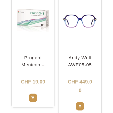
Progent
Andy Wolf
Menicon –
AWE05-05
nettoyant
5416
intensif
CHF
19.00
CHF
449.0
0