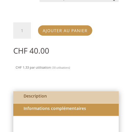
quantité
AJOUTER AU PANIER
de
Fusion
1
CHF
40.00
day
(30)
CHF
1.33
par utilisation
(30 utilisations)
Description
Informations complémentaires