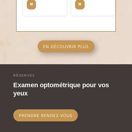
actuel
était :
actuel
était :
est :
CHF 295.00.
est :
CHF 295.00.
CHF 50.00.
CHF 50.00.
EN DÉCOUVRIR PLUS
RÉSERVEZ
Examen optométrique pour vos
yeux
PRENDRE RENDEZ-VOUS