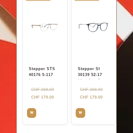
Stepper STS
Stepper SI
40176 5-117
30139 52-17
blanc
bleu foncé
Le
Le
CHF
269.00
CHF
269.00
prix
Le
prix
Le
CHF
179.00
CHF
179.00
initial
prix
initial
prix
était :
actuel
était :
actuel
CHF 269.00.
est :
CHF 269.00.
est :
CHF 179.00.
CHF 179.00.