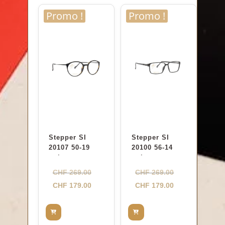
Promo !
Promo !
Stepper SI
Stepper SI
20107 50-19
20100 56-14
noir
noir
Le
Le
CHF
269.00
CHF
269.00
prix
Le
prix
Le
CHF
179.00
CHF
179.00
initial
prix
initial
prix
était :
actuel
était :
actuel
CHF 269.00.
est :
CHF 269.00.
est :