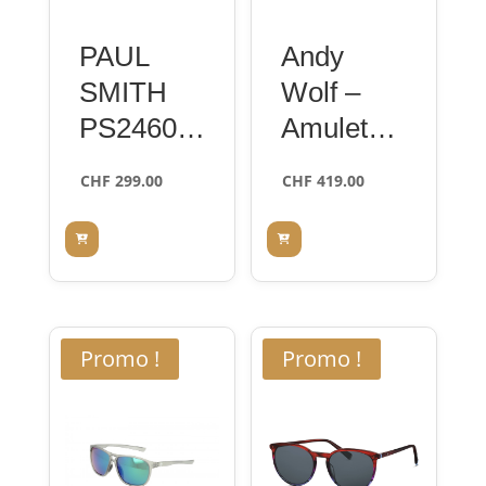
PAUL
Andy
SMITH
Wolf –
PS24604
Amulet
S 410
Set
CHF
299.00
CHF
419.00
PS24604
S KEATS
blue 51
Promo !
Promo !