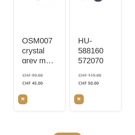
OSM007
HU-
crystal
588160
grey matt
572070
57/14
Le
Le
CHF
99.00
CHF
119.00
prix
Le
Le
prix
CHF
45.00
CHF
50.00
initial
prix
prix
initial
était :
actuel
actuel
était :
CHF 99.00.
est :
est :
CHF 119.00.
CHF 45.00.
CHF 50.00.