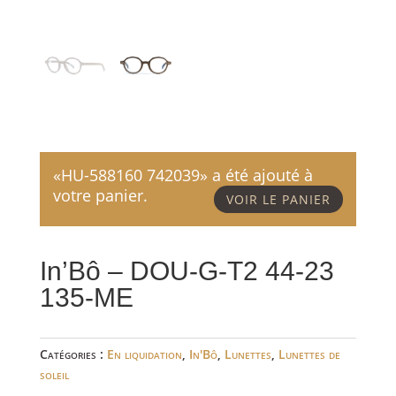
«HU-588160 742039» a été ajouté à
votre panier.
VOIR LE PANIER
In’Bô – DOU-G-T2 44-23
135-ME
Catégories :
En liquidation
,
In'Bô
,
Lunettes
,
Lunettes de
soleil