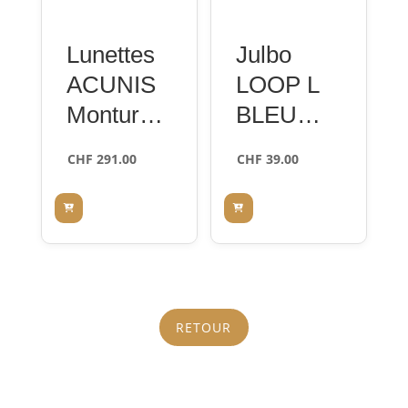
Lunettes
Julbo
ACUNIS
LOOP L
Monture
BLEU
Pantos
GRIS/BL
CHF
291.00
CHF
39.00
75% 53-
EU MINT
20
SP4
RETOUR