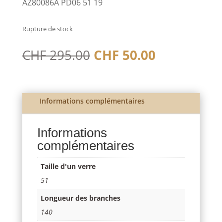
AZ80086A PD06 51 19
Rupture de stock
Le
Le
CHF
295.00
CHF
50.00
prix
prix
initial
actuel
était :
est :
CHF 295.00.
CHF 50.00.
Informations complémentaires
Informations
complémentaires
Taille d'un verre
51
Longueur des branches
140