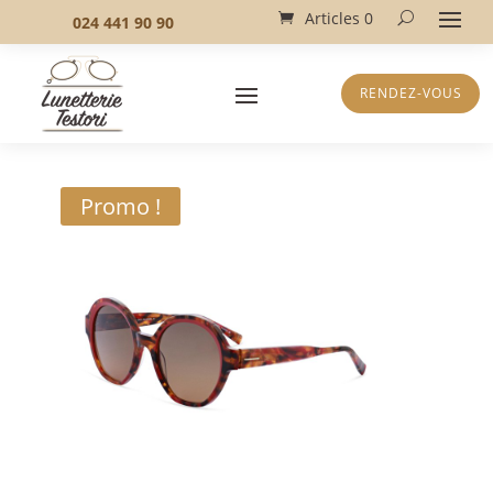
Articles 0
024 441 90 90
RENDEZ-VOUS
Promo !