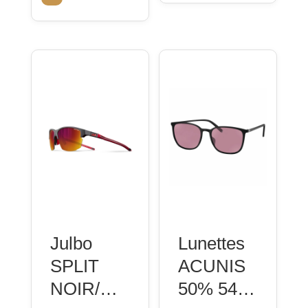
est :
CHF 119.00.
CHF 50.00.
Julbo
Lunettes
SPLIT
ACUNIS
NOIR/RG
50% 54-