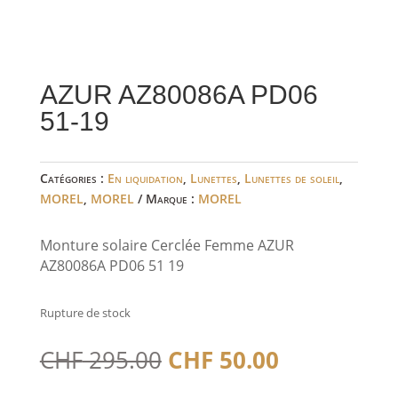
AZUR AZ80086A PD06
51-19
Catégories :
En liquidation
,
Lunettes
,
Lunettes de soleil
,
MOREL
,
MOREL
Marque :
MOREL
Monture solaire Cerclée Femme AZUR
AZ80086A PD06 51 19
Rupture de stock
Le
Le
CHF
295.00
CHF
50.00
prix
prix