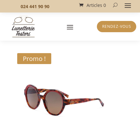
Articles 0
024 441 90 90
RENDEZ-VOUS
Promo !