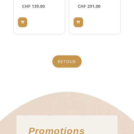
E SP3 ML
18
CHF
139.00
CHF
291.00
RGE
Monture
Rectangul
aire
RETOUR
Promotions