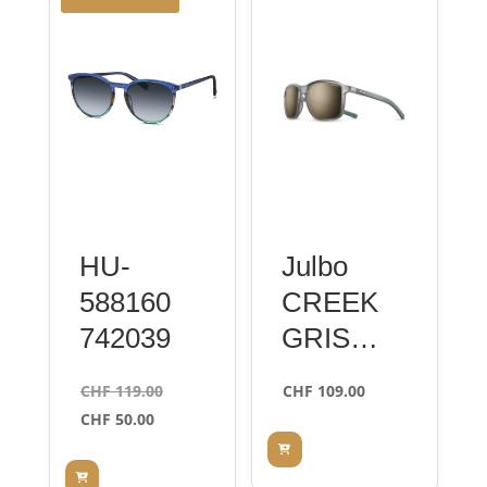
HU-
Julbo
588160
CREEK
742039
GRIS
TR/VERT
Le
CHF
119.00
CHF
109.00
PL BR
Le
prix
CHF
50.00
FLARG
prix
initial
actuel
était :