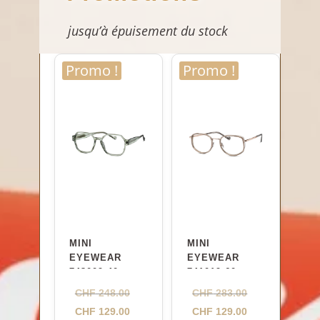
jusqu’à épuisement du stock
Promo !
Promo !
MINI
MINI
EYEWEAR
EYEWEAR
743009 40
741019 60
green 54
brown 52
Le
Le
CHF
248.00
CHF
283.00
prix
Le
prix
Le
CHF
129.00
CHF
129.00