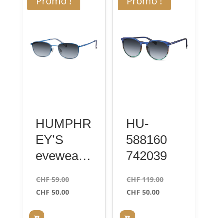
Promo !
Promo !
HUMPHR
HU-
EY’S
588160
eyewear
742039
584048
Le
Le
CHF
59.00
CHF
119.00
70 blue
prix
Le
Le
prix
CHF
50.00
CHF
50.00
47
initial
prix
prix
initial
était :
actuel
actuel
était :