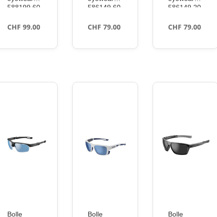
588199 60
586149 60
586149 20
brown 53
brown 56
golden 56
CHF
99.00
CHF
79.00
CHF
79.00
Bolle
Bolle
Bolle