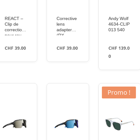
REACT –
Corrective
Andy Wolf
Clip de
lens
4634-CLIP
correction
adapter
013 540
pour rev
(RX
adapter)
(transpare
CHF
39.00
CHF
39.00
CHF
139.0
nt)
0
Promo !