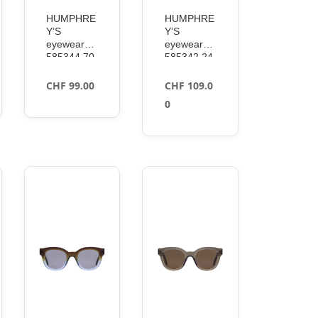
HUMPHRE
HUMPHRE
Y’S
Y’S
eyewear
eyewear
585344 70
585342 24
blue 50
golden 51
CHF
99.00
CHF
109.0
0