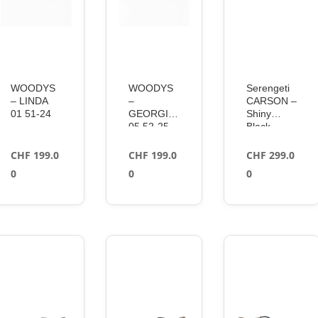
WOODYS
WOODYS
Serengeti
– LINDA
–
CARSON –
01 51-24
GEORGIA
Shiny
05 52-25
Black –
Mineral
Polarized
CHF
199.0
CHF
199.0
CHF
299.0
Smoke
0
0
0