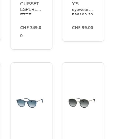
GUISSET
Y’S
ESPERLU
eyewear
ETTE
588192 30
BOLD
grey 56
NN22 5214
CHF
349.0
CHF
99.00
0