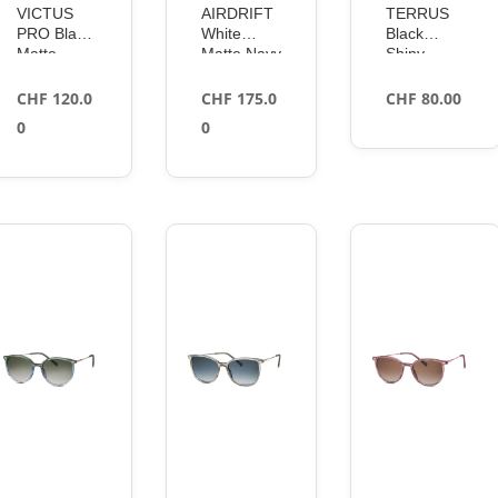
VICTUS
AIRDRIFT
TERRUS
PRO Black
White
Black
Matte –
Matte Navy
Shiny –
TNS Ice
– Volt+
TNS
Offshore
CHF
120.0
CHF
175.0
CHF
80.00
Polarized
0
0