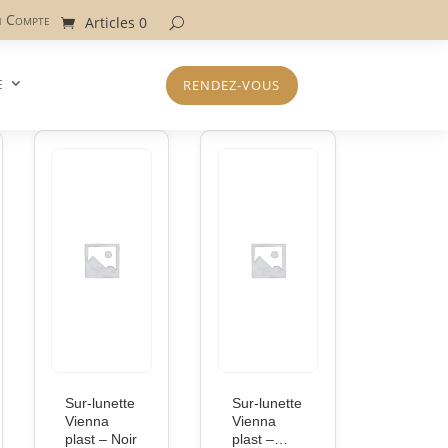
 Compte
Articles 0
e
RENDEZ-VOUS
Sur-lunette
Sur-lunette
Vienna
Vienna
plast – Noir
plast –