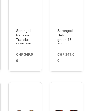
Serengeti
Serengeti
Raffaele
Delio
Translucen
green 133-
t 130-130-
133-0
0
CHF
349.0
CHF
349.0
0
0