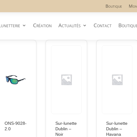
Boutique
Mon
lunetterie
Création
Actualités
Contact
Boutiqu
ONS-9028-
Sur-lunette
Sur-lunette
2.0
Dublin –
Dublin –
Noir
Havana