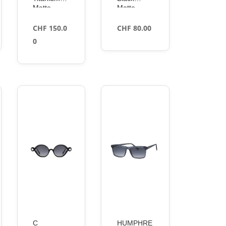
Matte –
Matte –
Volt+
Brown Blue
Ultraviolet
CHF
150.0
CHF
80.00
Polarized
0
C
HUMPHRE