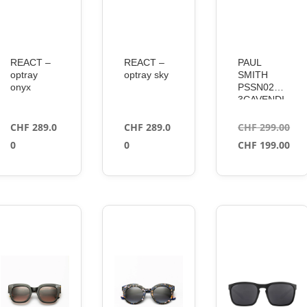
REACT –
REACT –
PAUL
optray
optray sky
SMITH
onyx
PSSN0275
3CAVENDI
SH 003
5320
CHF
289.0
CHF
289.0
CHF
299.00
Le
0
0
CHF
199.00
prix
Le
initial
prix
était :
actuel
CHF 299.00.
est :
CHF 199.00.