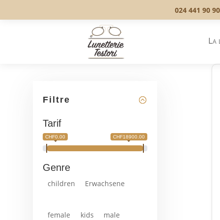
024 441 90 90
La 
Filtre
Tarif
CHF0.00
CHF18900.00
Genre
children
Erwachsene
female
kids
male