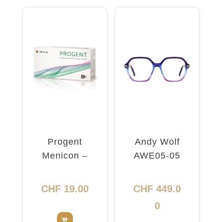
Progent
Andy Wolf
Menicon –
AWE05-05
nettoyant
5416
intensif
CHF
19.00
CHF
449.0
0