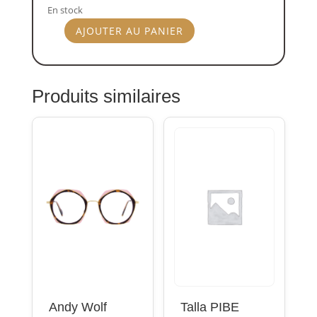
En stock
AJOUTER AU PANIER
quantité
de
Andy
Wolf
Produits similaires
5137-
06
5717
Andy Wolf
Talla PIBE