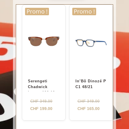
Promo !
Promo !
Serengeti
In’Bô Dinozé P
Chadwick
C1 48/21
brown 126-126-
0
Le
Le
CHF
349.00
CHF
349.00
prix
Le
prix
Le
CHF
199.00
CHF
165.00
initial
prix
initial
prix
était :
actuel
était :
actuel