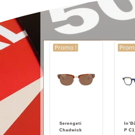
Promo !
Promo
Serengeti
In’B
Chadwick
P C1