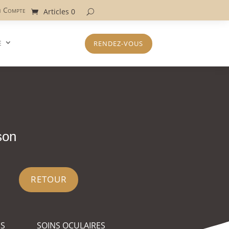
 Compte
Articles 0
e
RENDEZ-VOUS
son
RETOUR
ES
SOINS OCULAIRES