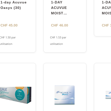
1-day Acuvue
1-DAY
1-DA
Oasys (30)
ACUVUE
ACU
MOIST
MOIS
MULTIFOCAL
AST
30
(90)
CHF
45.00
CHF
46.00
CHF
1
CHF
1.50
par
CHF
1.53
par
utilisation
utilisation