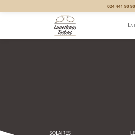
024 441 90 90
La 
SOLAIRES
L