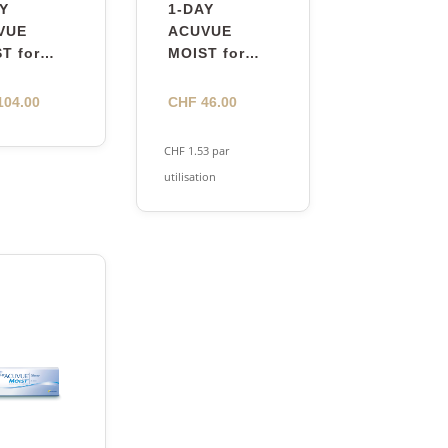
Y
1-DAY
VUE
ACUVUE
T for
MOIST for
IGMATISM
ASTIGMATISM
04.00
CHF
46.00
CHF
1.53
par
utilisation