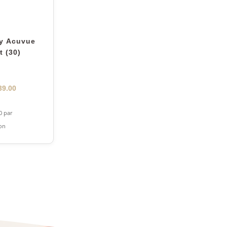
y Acuvue
t (30)
9.00
0
par
ion