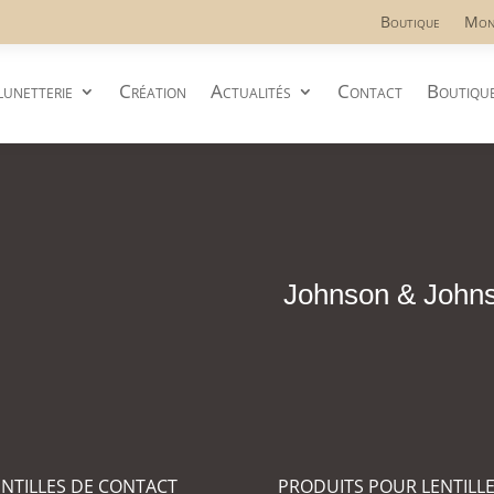
Boutique
Mon
lunetterie
Création
Actualités
Contact
Boutiqu
Johnson & John
ENTILLES DE CONTACT
PRODUITS POUR LENTILL